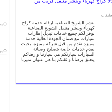
بنشر الشويخ الصناعية 99009551 كراج كهرباء وبنشر متنقل قريب من
على
عليقات
بنشر
بنشر الشويخ الصناعية ارقام خدمة كراج
الشويخ
يوليو
كهرباء وبنشر متنقل الشويخ الصناعية
الصناعية
نوفر لكم جميع خدمات تبديل إطارات
99009551
كراج
سيارات مع ضمان الجودة العالية خدمة
كهرباء
مميزة تقدم من قبل شركة مميزة، بحيث
وبنشر
نقدم خدمات خاصة بتصليح وصيانة
متنقل
يوليو
السيارات سيارتكم هي سيارتنا و رضاكم
قريب
يتعلق برضانا و ثقتكم بنا هي عنوان تميزنا
من
موقعي
مغلقة