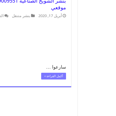
موقعي
أبريل 17, 2020
بنشر متنقل
الت
سارعوا …
أكمل القراءة »