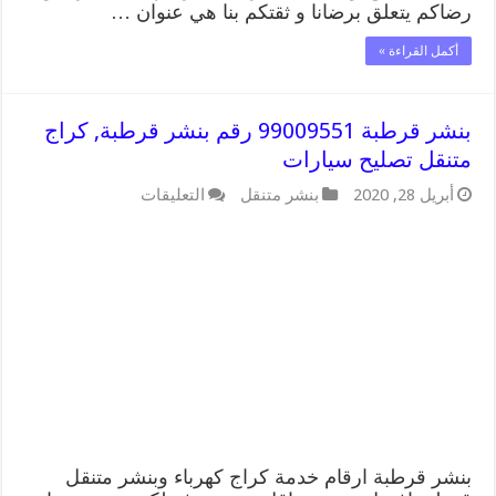
رضاكم يتعلق برضانا و ثقتكم بنا هي عنوان …
أكمل القراءة »
بنشر قرطبة 99009551 رقم بنشر قرطبة, كراج
متنقل تصليح سيارات
على
أبريل 28, 2020
بنشر متنقل
التعليقات
بنشر
قرطبة
99009551
رقم
بنشر
قرطبة,
كراج
متنقل
تصليح
سيارات
مغلقة
بنشر قرطبة ارقام خدمة كراج كهرباء وبنشر متنقل