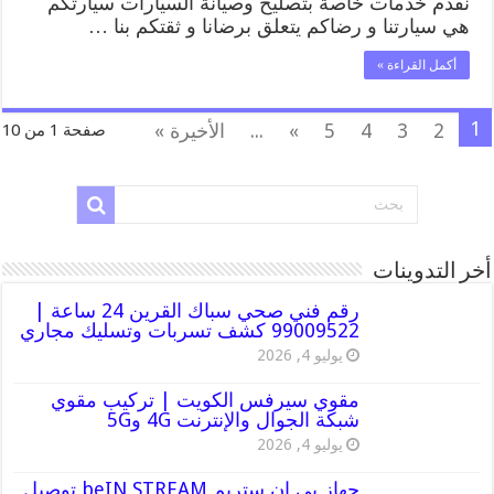
نقدم خدمات خاصة بتصليح وصيانة السيارات سيارتكم
هي سيارتنا و رضاكم يتعلق برضانا و ثقتكم بنا …
أكمل القراءة »
1
2
3
4
5
»
...
الأخيرة »
صفحة 1 من 10
أخر التدوينات
رقم فني صحي سباك القرين 24 ساعة |
99009522 كشف تسربات وتسليك مجاري
يوليو 4, 2026
مقوي سيرفس الكويت | تركيب مقوي
شبكة الجوال والإنترنت 4G و5G
يوليو 4, 2026
جهاز بي ان ستريم beIN STREAM توصيل