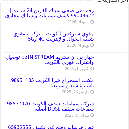
أخر التدوينات
رقم فني صحي سباك القرين 24 ساعة |
99009522 كشف تسربات وتسليك مجاري
يوليو 4, 2026
مقوي سيرفس الكويت | تركيب مقوي
شبكة الجوال والإنترنت 4G و5G
يوليو 4, 2026
جهاز بي ان ستريم beIN STREAM توصيل
واشتراك فوري بالكويت
أكتوبر 1, 2025
مكتب استخراج فيزا الكويت 98951133
تاشيرة شنغن سريعة
مارس 26, 2025
شركة سماعات سقف الكويت 98577070
سماعات سقف BOSE أصلية
فبراير 5, 2025
قص خرسانه وفتح كور تكييف 65932555