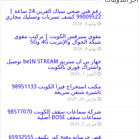
أخر التدوينات
رقم فني صحي سباك القرين 24 ساعة |
99009522 كشف تسربات وتسليك مجاري
يوليو 4, 2026
مقوي سيرفس الكويت | تركيب مقوي
شبكة الجوال والإنترنت 4G و5G
يوليو 4, 2026
جهاز بي ان ستريم beIN STREAM توصيل
واشتراك فوري بالكويت
أكتوبر 1, 2025
مكتب استخراج فيزا الكويت 98951133
تاشيرة شنغن سريعة
مارس 26, 2025
شركة سماعات سقف الكويت 98577070
سماعات سقف BOSE أصلية
فبراير 5, 2025
قص خرسانه وفتح كور تكييف 65932555