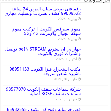
أخر التدوينات
رقم فني صحي سباك القرين 24 ساعة |
99009522 كشف تسربات وتسليك مجاري
يوليو 4, 2026
مقوي سيرفس الكويت | تركيب مقوي
شبكة الجوال والإنترنت 4G و5G
يوليو 4, 2026
جهاز بي ان ستريم beIN STREAM توصيل
واشتراك فوري بالكويت
أكتوبر 1, 2025
مكتب استخراج فيزا الكويت 98951133
تاشيرة شنغن سريعة
مارس 26, 2025
شركة سماعات سقف الكويت 98577070
سماعات سقف BOSE أصلية
فبراير 5, 2025
قص خرسانه وفتح كور تكييف 65932555