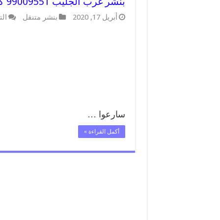
بنشر غرب الجليب 99009551 كراج كهرباء وبنشر متنقل قريب من موقعي
أبريل 17, 2020
بنشر متنقل
الت
سارعوا …
أكمل القراءة »