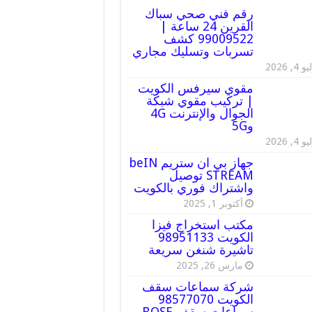
رقم فني صحي سباك
القرين 24 ساعة |
99009522 كشف
تسربات وتسليك مجاري
 4, 2026
مقوي سيرفس الكويت
| تركيب مقوي شبكة
الجوال والإنترنت 4G
و5G
 4, 2026
جهاز بي ان ستريم beIN
STREAM توصيل
واشتراك فوري بالكويت
أكتوبر 1, 2025
مكتب استخراج فيزا
الكويت 98951133
تاشيرة شنغن سريعة
مارس 26, 2025
شركة سماعات سقف
الكويت 98577070
سماعات سقف BOSE