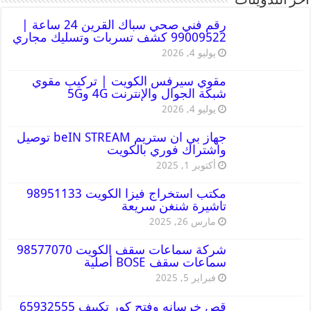
أخر التدوينات
رقم فني صحي سباك القرين 24 ساعة |
99009522 كشف تسربات وتسليك مجاري
يوليو 4, 2026
مقوي سيرفس الكويت | تركيب مقوي
شبكة الجوال والإنترنت 4G و5G
يوليو 4, 2026
جهاز بي ان ستريم beIN STREAM توصيل
واشتراك فوري بالكويت
أكتوبر 1, 2025
مكتب استخراج فيزا الكويت 98951133
تاشيرة شنغن سريعة
مارس 26, 2025
شركة سماعات سقف الكويت 98577070
سماعات سقف BOSE أصلية
فبراير 5, 2025
قص خرسانه وفتح كور تكييف 65932555