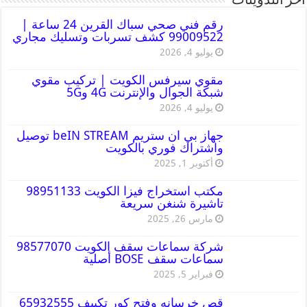
أخر التدوينات
رقم فني صحي سباك القرين 24 ساعة |
99009522 كشف تسربات وتسليك مجاري
يوليو 4, 2026
مقوي سيرفس الكويت | تركيب مقوي
شبكة الجوال والإنترنت 4G و5G
يوليو 4, 2026
جهاز بي ان ستريم beIN STREAM توصيل
واشتراك فوري بالكويت
أكتوبر 1, 2025
مكتب استخراج فيزا الكويت 98951133
تاشيرة شنغن سريعة
مارس 26, 2025
شركة سماعات سقف الكويت 98577070
سماعات سقف BOSE أصلية
فبراير 5, 2025
قص خرسانه وفتح كور تكييف 65932555