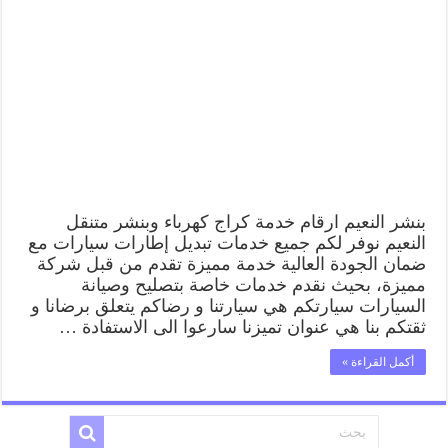
النعيم
99009551
كراج
كهرباء
وبنشر
متنقل
قريب
من
موقعي
مغلقة
بنشر النعيم ارقام خدمة كراج كهرباء وبنشر متنقل
النعيم نوفر لكم جميع خدمات تبديل إطارات سيارات مع
ضمان الجودة العالية خدمة مميزة تقدم من قبل شركة
مميزة، بحيث نقدم خدمات خاصة بتصليح وصيانة
السيارات سيارتكم هي سيارتنا و رضاكم يتعلق برضانا و
ثقتكم بنا هي عنوان تميزنا سارعوا الى الاستفادة …
أكمل القراءة »