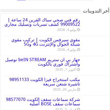
أخر التدوينات
رقم فني صحي سباك القرين 24 ساعة |
99009522 كشف تسربات وتسليك مجاري
يوليو 4, 2026
مقوي سيرفس الكويت | تركيب مقوي
شبكة الجوال والإنترنت 4G و5G
يوليو 4, 2026
جهاز بي ان ستريم beIN STREAM توصيل
واشتراك فوري بالكويت
أكتوبر 1, 2025
مكتب استخراج فيزا الكويت 98951133
تاشيرة شنغن سريعة
مارس 26, 2025
شركة سماعات سقف الكويت 98577070
سماعات سقف BOSE أصلية
فبراير 5, 2025