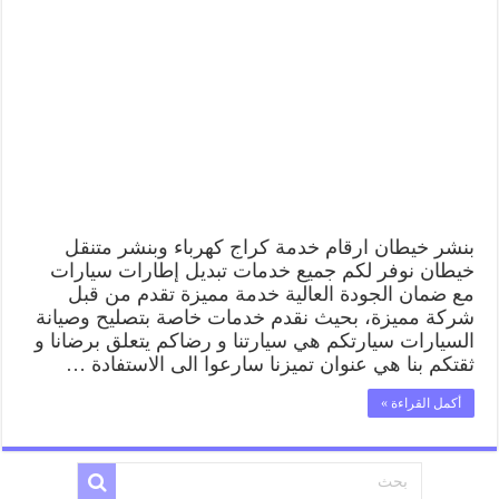
خيطان
99009551
كراج
كهرباء
وبنشر
متنقل
قريب
من
موقعي
مغلقة
بنشر خيطان ارقام خدمة كراج كهرباء وبنشر متنقل
خيطان نوفر لكم جميع خدمات تبديل إطارات سيارات
مع ضمان الجودة العالية خدمة مميزة تقدم من قبل
شركة مميزة، بحيث نقدم خدمات خاصة بتصليح وصيانة
السيارات سيارتكم هي سيارتنا و رضاكم يتعلق برضانا و
ثقتكم بنا هي عنوان تميزنا سارعوا الى الاستفادة …
أكمل القراءة »