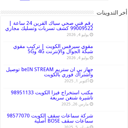
أخر التدوينات
رقم فني صحي سباك القرين 24 ساعة |
99009522 كشف تسربات وتسليك مجاري
يوليو 4, 2026
مقوي سيرفس الكويت | تركيب مقوي
شبكة الجوال والإنترنت 4G و5G
يوليو 4, 2026
جهاز بي ان ستريم beIN STREAM توصيل
واشتراك فوري بالكويت
أكتوبر 1, 2025
مكتب استخراج فيزا الكويت 98951133
تاشيرة شنغن سريعة
مارس 26, 2025
شركة سماعات سقف الكويت 98577070
سماعات سقف BOSE أصلية
فبراير 5, 2025