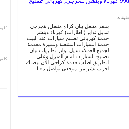
بنشر متنقل | كراج بيان 99007355 كهرباء وبنشر, بنجرجي, كهربائي تصليح
على
عليقات
بنشر
بنشر متنقل بيان كراج متنقل, بنجرجي
متنقل
يوليو
تبديل تواير ( اطارات) كهرباء وبنشر
|
خدمة كهربائي تصليح سيارات عند البيت
كراج
بيان
خدمة السيارات المتنقلة ومميزة مقدمة
99007355
لجميع العملاء تبديل تواير بطاريات بيان
كهرباء
تصليح السيارات امام المنزل وعلى
وبنشر,
يوليو
الطريق اطلب خدمة كراجي الان ليصلك
بنجرجي,
اقرب بشر من موقعي تواصل معنا
كهربائي
تصليح
سيارات
مغلقة