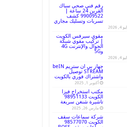
رقم فني صحي سباك
القرين 24 ساعة |
99009522 كشف
تسربات وتسليك مجاري
 4, 2026
مقوي سيرفس الكويت
| تركيب مقوي شبكة
الجوال والإنترنت 4G
و5G
 4, 2026
جهاز بي ان ستريم beIN
STREAM توصيل
واشتراك فوري بالكويت
أكتوبر 1, 2025
مكتب استخراج فيزا
الكويت 98951133
تاشيرة شنغن سريعة
مارس 26, 2025
شركة سماعات سقف
الكويت 98577070
سماعات سقف BOSE