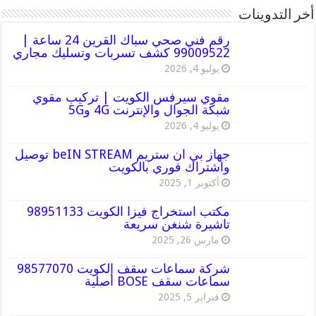
أخر التدوينات
رقم فني صحي سباك القرين 24 ساعة |
99009522 كشف تسربات وتسليك مجاري
يوليو 4, 2026
مقوي سيرفس الكويت | تركيب مقوي
شبكة الجوال والإنترنت 4G و5G
يوليو 4, 2026
جهاز بي ان ستريم beIN STREAM توصيل
واشتراك فوري بالكويت
أكتوبر 1, 2025
مكتب استخراج فيزا الكويت 98951133
تاشيرة شنغن سريعة
مارس 26, 2025
شركة سماعات سقف الكويت 98577070
سماعات سقف BOSE أصلية
فبراير 5, 2025