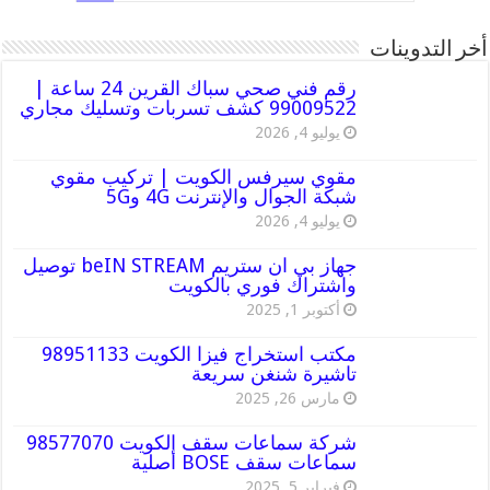
أخر التدوينات
رقم فني صحي سباك القرين 24 ساعة |
99009522 كشف تسربات وتسليك مجاري
يوليو 4, 2026
مقوي سيرفس الكويت | تركيب مقوي
شبكة الجوال والإنترنت 4G و5G
يوليو 4, 2026
جهاز بي ان ستريم beIN STREAM توصيل
واشتراك فوري بالكويت
أكتوبر 1, 2025
مكتب استخراج فيزا الكويت 98951133
تاشيرة شنغن سريعة
مارس 26, 2025
شركة سماعات سقف الكويت 98577070
سماعات سقف BOSE أصلية
فبراير 5, 2025