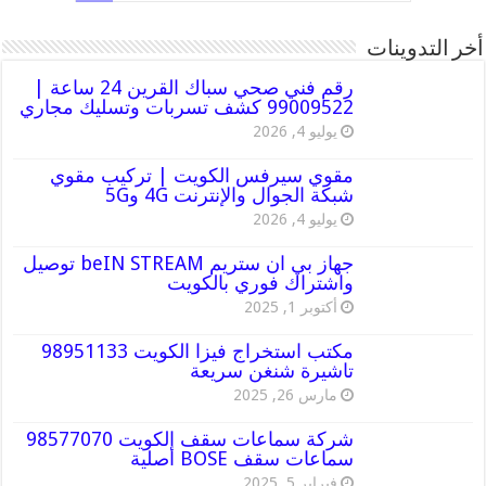
أخر التدوينات
رقم فني صحي سباك القرين 24 ساعة |
99009522 كشف تسربات وتسليك مجاري
يوليو 4, 2026
مقوي سيرفس الكويت | تركيب مقوي
شبكة الجوال والإنترنت 4G و5G
يوليو 4, 2026
جهاز بي ان ستريم beIN STREAM توصيل
واشتراك فوري بالكويت
أكتوبر 1, 2025
مكتب استخراج فيزا الكويت 98951133
تاشيرة شنغن سريعة
مارس 26, 2025
شركة سماعات سقف الكويت 98577070
سماعات سقف BOSE أصلية
فبراير 5, 2025