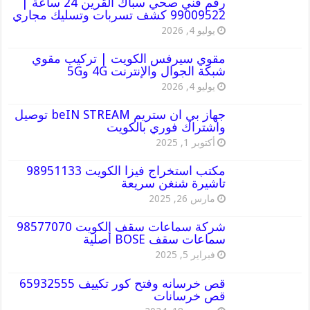
رقم فني صحي سباك القرين 24 ساعة |
99009522 كشف تسربات وتسليك مجاري
يوليو 4, 2026
مقوي سيرفس الكويت | تركيب مقوي
شبكة الجوال والإنترنت 4G و5G
يوليو 4, 2026
جهاز بي ان ستريم beIN STREAM توصيل
واشتراك فوري بالكويت
أكتوبر 1, 2025
مكتب استخراج فيزا الكويت 98951133
تاشيرة شنغن سريعة
مارس 26, 2025
شركة سماعات سقف الكويت 98577070
سماعات سقف BOSE أصلية
فبراير 5, 2025
قص خرسانه وفتح كور تكييف 65932555
قص خرسانات