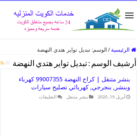
الرئيسية
/
الوسم:
تبديل تواير هتدي النهضة
أرشيف الوسم :
تبديل تواير هتدي النهضة
بنشر متنقل | كراج النهضة 99007355 كهرباء
وبنشر, بنجرجي, كهربائي تصليح سيارات
على
أبريل 19, 2020
بنشر متنقل
التعليقات
بنشر
متنقل
|
كراج
النهضة
99007355
كهرباء