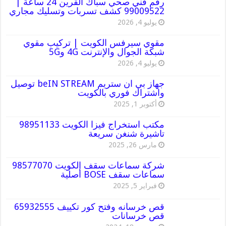
رقم فني صحي سباك القرين 24 ساعة |
99009522 كشف تسربات وتسليك مجاري
يوليو 4, 2026
مقوي سيرفس الكويت | تركيب مقوي
شبكة الجوال والإنترنت 4G و5G
يوليو 4, 2026
جهاز بي ان ستريم beIN STREAM توصيل
واشتراك فوري بالكويت
أكتوبر 1, 2025
مكتب استخراج فيزا الكويت 98951133
تاشيرة شنغن سريعة
مارس 26, 2025
شركة سماعات سقف الكويت 98577070
سماعات سقف BOSE أصلية
فبراير 5, 2025
قص خرسانه وفتح كور تكييف 65932555
قص خرسانات