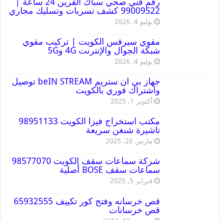
رقم فني صحي سباك القرين 24 ساعة |
99009522 كشف تسربات وتسليك مجاري
يوليو 4, 2026
مقوي سيرفس الكويت | تركيب مقوي
شبكة الجوال والإنترنت 4G و5G
يوليو 4, 2026
جهاز بي ان ستريم beIN STREAM توصيل
واشتراك فوري بالكويت
أكتوبر 1, 2025
مكتب استخراج فيزا الكويت 98951133
تاشيرة شنغن سريعة
مارس 26, 2025
شركة سماعات سقف الكويت 98577070
سماعات سقف BOSE أصلية
فبراير 5, 2025
قص خرسانه وفتح كور تكييف 65932555
قص خرسانات