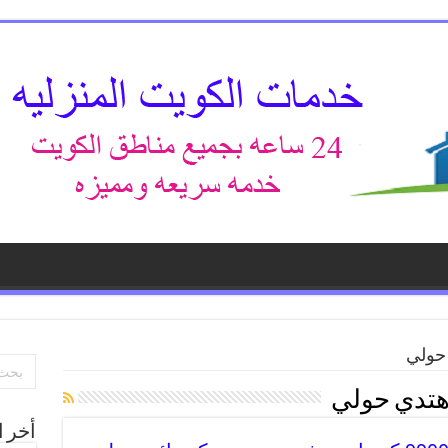
 حولي
 هتدي حولي
أخر ا