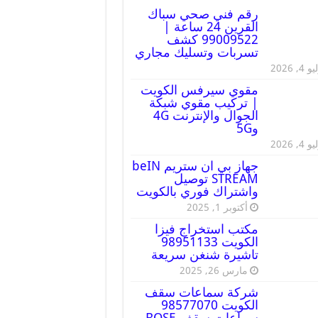
رقم فني صحي سباك
القرين 24 ساعة |
99009522 كشف
تسربات وتسليك مجاري
 4, 2026
مقوي سيرفس الكويت
| تركيب مقوي شبكة
الجوال والإنترنت 4G
و5G
 4, 2026
جهاز بي ان ستريم beIN
STREAM توصيل
واشتراك فوري بالكويت
أكتوبر 1, 2025
مكتب استخراج فيزا
الكويت 98951133
تاشيرة شنغن سريعة
مارس 26, 2025
شركة سماعات سقف
الكويت 98577070
سماعات سقف BOSE