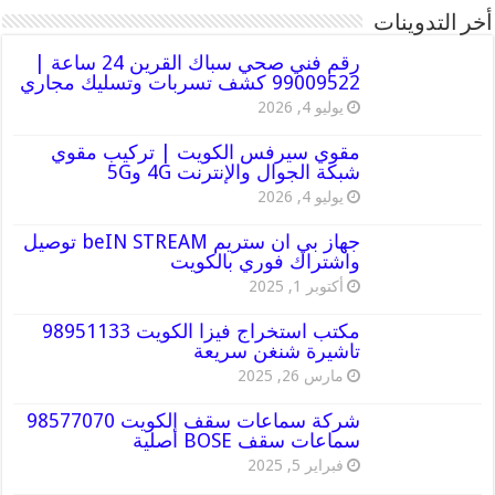
أخر التدوينات
رقم فني صحي سباك القرين 24 ساعة |
99009522 كشف تسربات وتسليك مجاري
يوليو 4, 2026
مقوي سيرفس الكويت | تركيب مقوي
شبكة الجوال والإنترنت 4G و5G
يوليو 4, 2026
جهاز بي ان ستريم beIN STREAM توصيل
واشتراك فوري بالكويت
أكتوبر 1, 2025
مكتب استخراج فيزا الكويت 98951133
تاشيرة شنغن سريعة
مارس 26, 2025
شركة سماعات سقف الكويت 98577070
سماعات سقف BOSE أصلية
فبراير 5, 2025