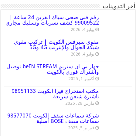
أخر التدوينات
رقم فني صحي سباك القرين 24 ساعة |
99009522 كشف تسربات وتسليك مجاري
يوليو 4, 2026
مقوي سيرفس الكويت | تركيب مقوي
شبكة الجوال والإنترنت 4G و5G
يوليو 4, 2026
جهاز بي ان ستريم beIN STREAM توصيل
واشتراك فوري بالكويت
أكتوبر 1, 2025
مكتب استخراج فيزا الكويت 98951133
تاشيرة شنغن سريعة
مارس 26, 2025
شركة سماعات سقف الكويت 98577070
سماعات سقف BOSE أصلية
فبراير 5, 2025