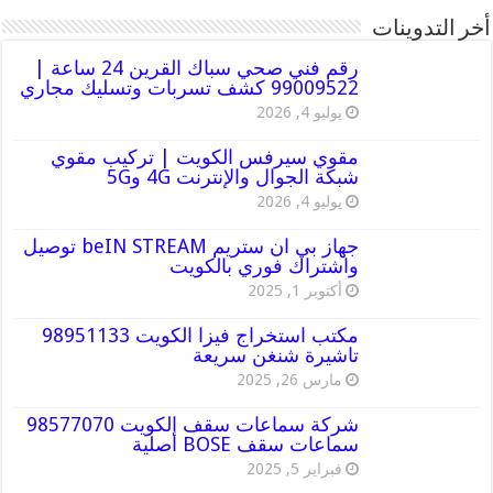
أخر التدوينات
رقم فني صحي سباك القرين 24 ساعة |
99009522 كشف تسربات وتسليك مجاري
يوليو 4, 2026
مقوي سيرفس الكويت | تركيب مقوي
شبكة الجوال والإنترنت 4G و5G
يوليو 4, 2026
جهاز بي ان ستريم beIN STREAM توصيل
واشتراك فوري بالكويت
أكتوبر 1, 2025
مكتب استخراج فيزا الكويت 98951133
تاشيرة شنغن سريعة
مارس 26, 2025
شركة سماعات سقف الكويت 98577070
سماعات سقف BOSE أصلية
فبراير 5, 2025