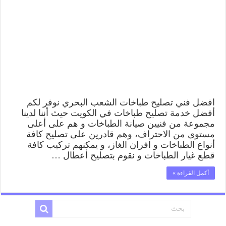
الشعب
البحري
62224041
رقم
فني
صيانة
طباخات
الشعب
البحري
بارخص
الاسعار
مغلقة
افضل فني تصليح طباخات الشعب البحري نوفر لكم
أفضل خدمة تصليح طباخات في الكويت حيث أننا لدينا
مجموعة من فنيين صيانة الطباخات و هم على أعلى
مستوى من الاحتراف، وهم قادرين على تصليح كافة
أنواع الطباخات و افران الغاز، و يمكنهم تركيب كافة
قطع غيار الطباخات و نقوم بتصليح أعطال …
أكمل القراءة »