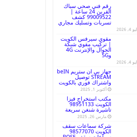
رقم فني صحي سباك
القرين 24 ساعة |
99009522 كشف
تسربات وتسليك مجاري
 4, 2026
مقوي سيرفس الكويت
| تركيب مقوي شبكة
الجوال والإنترنت 4G
و5G
 4, 2026
جهاز بي ان ستريم beIN
STREAM توصيل
واشتراك فوري بالكويت
أكتوبر 1, 2025
مكتب استخراج فيزا
الكويت 98951133
تاشيرة شنغن سريعة
مارس 26, 2025
شركة سماعات سقف
الكويت 98577070
سماعات سقف BOSE