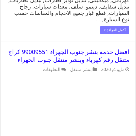
كهربائي, ميكانيكي, تبديل تواير اطارات, تبديل بطاريات,
تبديل سفايف, دينمو, سلف, معدات سيارات, زجاج
السيارات, قطع غيار جميع الاحجام والمقاسات حسب
نوع السيارة, …
أكمل القراءة »
افضل خدمة بنشر جنوب الجهراء 99009551 كراج
متنقل رقم كهرباء وبنشر متنقل جنوب الجهراء
مايو 4, 2020
بنشر متنقل
التعليقات