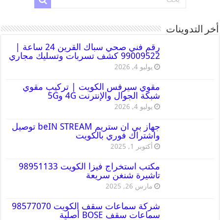
أخر التدوينات
رقم فني صحي سباك القرين 24 ساعة |
99009522 كشف تسربات وتسليك مجاري
يوليو 4, 2026
مقوي سيرفس الكويت | تركيب مقوي
شبكة الجوال والإنترنت 4G و5G
يوليو 4, 2026
جهاز بي ان ستريم beIN STREAM توصيل
واشتراك فوري بالكويت
أكتوبر 1, 2025
مكتب استخراج فيزا الكويت 98951133
تاشيرة شنغن سريعة
مارس 26, 2025
شركة سماعات سقف الكويت 98577070
سماعات سقف BOSE أصلية