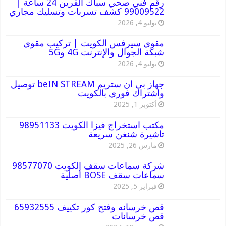
رقم فني صحي سباك القرين 24 ساعة |
99009522 كشف تسربات وتسليك مجاري
يوليو 4, 2026
مقوي سيرفس الكويت | تركيب مقوي
شبكة الجوال والإنترنت 4G و5G
يوليو 4, 2026
جهاز بي ان ستريم beIN STREAM توصيل
واشتراك فوري بالكويت
أكتوبر 1, 2025
مكتب استخراج فيزا الكويت 98951133
تاشيرة شنغن سريعة
مارس 26, 2025
شركة سماعات سقف الكويت 98577070
سماعات سقف BOSE أصلية
فبراير 5, 2025
قص خرسانه وفتح كور تكييف 65932555
قص خرسانات