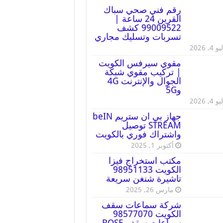
رقم فني صحي سباك
القرين 24 ساعة |
99009522 كشف
تسربات وتسليك مجاري
 4, 2026
مقوي سيرفس الكويت
| تركيب مقوي شبكة
الجوال والإنترنت 4G
و5G
 4, 2026
جهاز بي ان ستريم beIN
STREAM توصيل
واشتراك فوري بالكويت
أكتوبر 1, 2025
مكتب استخراج فيزا
الكويت 98951133
تاشيرة شنغن سريعة
مارس 26, 2025
شركة سماعات سقف
الكويت 98577070
سماعات سقف BOSE