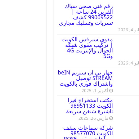
رقم فني صحي سباك
القرين 24 ساعة |
99009522 كشف
تسربات وتسليك مجاري
 4, 2026
مقوي سيرفس الكويت
| تركيب مقوي شبكة
الجوال والإنترنت 4G
و5G
 4, 2026
جهاز بي ان ستريم beIN
STREAM توصيل
واشتراك فوري بالكويت
أكتوبر 1, 2025
مكتب استخراج فيزا
الكويت 98951133
تاشيرة شنغن سريعة
مارس 26, 2025
شركة سماعات سقف
الكويت 98577070
سماعات سقف BOSE