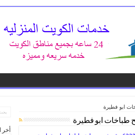
خات ابو فطيرة
ح طباخات ابو فطيرة
أخر ا