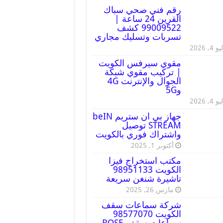
رقم فني صحي سباك
القرين 24 ساعة |
99009522 كشف
تسربات وتسليك مجاري
 4, 2026
مقوي سيرفس الكويت
| تركيب مقوي شبكة
الجوال والإنترنت 4G
و5G
 4, 2026
جهاز بي ان ستريم beIN
STREAM توصيل
واشتراك فوري بالكويت
أكتوبر 1, 2025
مكتب استخراج فيزا
الكويت 98951133
تاشيرة شنغن سريعة
مارس 26, 2025
شركة سماعات سقف
الكويت 98577070
سماعات سقف BOSE