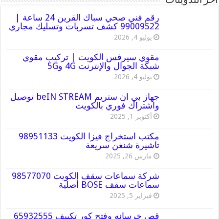
أخر التدوينات
رقم فني صحي سباك القرين 24 ساعة |
99009522 كشف تسربات وتسليك مجاري
يوليو 4, 2026
مقوي سيرفس الكويت | تركيب مقوي
شبكة الجوال والإنترنت 4G و5G
يوليو 4, 2026
جهاز بي ان ستريم beIN STREAM توصيل
واشتراك فوري بالكويت
أكتوبر 1, 2025
مكتب استخراج فيزا الكويت 98951133
تاشيرة شنغن سريعة
مارس 26, 2025
شركة سماعات سقف الكويت 98577070
سماعات سقف BOSE أصلية
فبراير 5, 2025
قص خرسانه وفتح كور تكييف 65932555