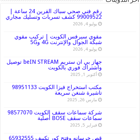
أخر التدوينات
رقم فني صحي سباك القرين 24 ساعة |
99009522 كشف تسربات وتسليك مجاري
يوليو 4, 2026
مقوي سيرفس الكويت | تركيب مقوي
شبكة الجوال والإنترنت 4G و5G
يوليو 4, 2026
جهاز بي ان ستريم beIN STREAM توصيل
واشتراك فوري بالكويت
أكتوبر 1, 2025
مكتب استخراج فيزا الكويت 98951133
تاشيرة شنغن سريعة
مارس 26, 2025
شركة سماعات سقف الكويت 98577070
سماعات سقف BOSE أصلية
فبراير 5, 2025
قص خرسانه وفتح كور تكييف 65932555