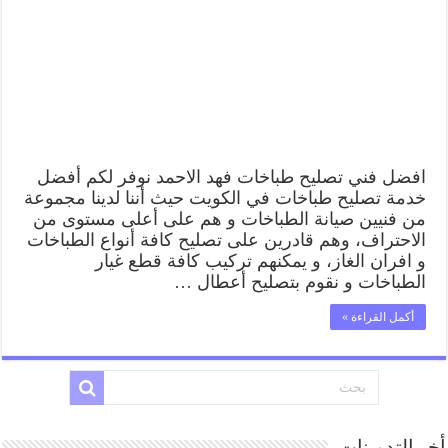
62224041
رقم
فني
صيانة
طباخات
فهد
الاحمد
بارخص
الاسعار
مغلقة
افضل فني تصليح طباخات فهد الاحمد نوفر لكم أفضل
خدمة تصليح طباخات في الكويت حيث أننا لدينا مجموعة
من فنيين صيانة الطباخات و هم على أعلى مستوى من
الاحتراف، وهم قادرين على تصليح كافة أنواع الطباخات
و افران الغاز، و يمكنهم تركيب كافة قطع غيار
الطباخات و نقوم بتصليح أعطال …
أكمل القراءة »