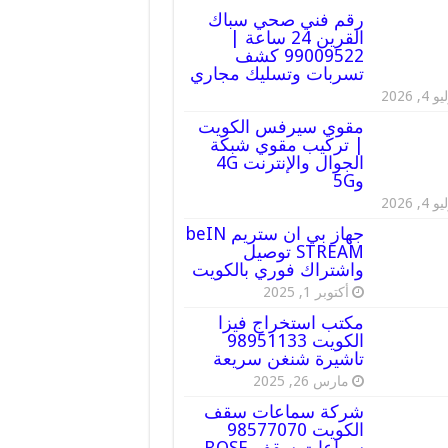
رقم فني صحي سباك
القرين 24 ساعة |
99009522 كشف
تسربات وتسليك مجاري
 4, 2026
مقوي سيرفس الكويت
| تركيب مقوي شبكة
الجوال والإنترنت 4G
و5G
 4, 2026
جهاز بي ان ستريم beIN
STREAM توصيل
واشتراك فوري بالكويت
أكتوبر 1, 2025
مكتب استخراج فيزا
الكويت 98951133
تاشيرة شنغن سريعة
مارس 26, 2025
شركة سماعات سقف
الكويت 98577070
سماعات سقف BOSE