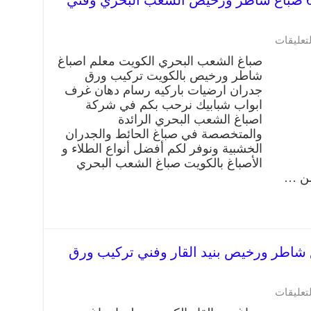
صباغ الشعب البحري 66405052 صباغ شاطر ورخيص الشعب البحري وفني
على
لتعليقات
صباغ
صباغ الشعب البحري الكويت معلم اصباغ
الشعب
شاطر ورخيص بالكويت تركيب ورق
البحري
جدران ارضيات باركيه رسام دهان غرف
66405052
صباغ
ابواب شبابيك نرحب بكم في شركة
شاطر
اصباغ الشعب البحري الرائدة
ورخيص
والمتخصصة في صباغ الحائط والجدران
الشعب
الخشبية ونوفر لكم أفضل أنواع الطلاء و
البحري
الأصباغ بالكويت صباغ الشعب البحري
وفني
من …
تركيب
ورق
جدران
مغلقة
د القار 66405052 صباغ شاطر ورخيص بنيد القار وفني تركيب ورق
على
لتعليقات
صباغ