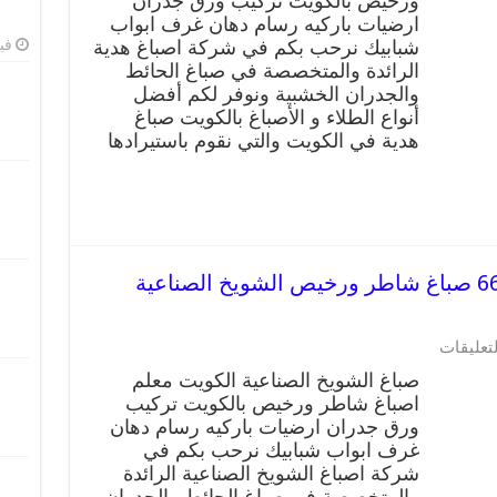
ورخيص بالكويت تركيب ورق جدران
66405052
ارضيات باركيه رسام دهان غرف ابواب
صباغ
شاطر
شبابيك نرحب بكم في شركة اصباغ هدية
فبرا
ورخيص
الرائدة والمتخصصة في صباغ الحائط
هدية
والجدران الخشبية ونوفر لكم أفضل
وفني
أنواع الطلاء و الأصباغ بالكويت صباغ
تركيب
هدية في الكويت والتي نقوم باستيرادها
ورق
جدران
مغلقة
صباغ الشويخ الصناعية 66405052 صباغ شاطر ورخيص الشويخ الصناعية
على
لتعليقات
صباغ
صباغ الشويخ الصناعية الكويت معلم
الشويخ
اصباغ شاطر ورخيص بالكويت تركيب
الصناعية
ورق جدران ارضيات باركيه رسام دهان
66405052
صباغ
غرف ابواب شبابيك نرحب بكم في
شاطر
شركة اصباغ الشويخ الصناعية الرائدة
ورخيص
والمتخصصة في صباغ الحائط والجدران