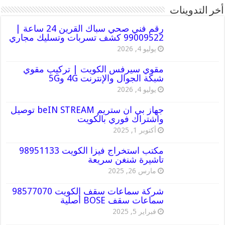
أخر التدوينات
رقم فني صحي سباك القرين 24 ساعة |
99009522 كشف تسربات وتسليك مجاري
يوليو 4, 2026
مقوي سيرفس الكويت | تركيب مقوي
شبكة الجوال والإنترنت 4G و5G
يوليو 4, 2026
جهاز بي ان ستريم beIN STREAM توصيل
واشتراك فوري بالكويت
أكتوبر 1, 2025
مكتب استخراج فيزا الكويت 98951133
تاشيرة شنغن سريعة
مارس 26, 2025
شركة سماعات سقف الكويت 98577070
سماعات سقف BOSE أصلية
فبراير 5, 2025