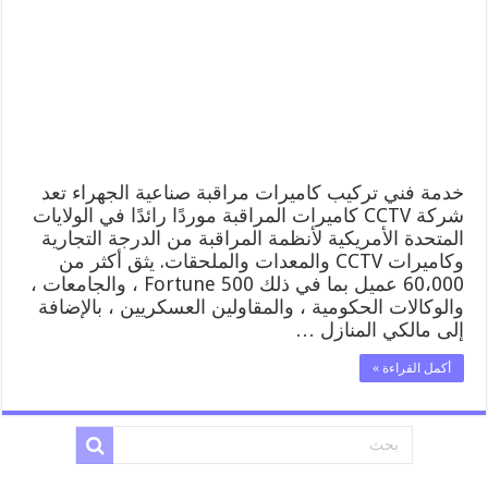
الجهراء
52227353
فني
تركيب
كاميرات
مراقبة
صناعية
الجهراء
مغلقة
خدمة فني تركيب كاميرات مراقبة صناعية الجهراء تعد
شركة CCTV كاميرات المراقبة موردًا رائدًا في الولايات
المتحدة الأمريكية لأنظمة المراقبة من الدرجة التجارية
وكاميرات CCTV والمعدات والملحقات. يثق أكثر من
60،000 عميل بما في ذلك Fortune 500 ، والجامعات ،
والوكالات الحكومية ، والمقاولين العسكريين ، بالإضافة
إلى مالكي المنازل …
أكمل القراءة »