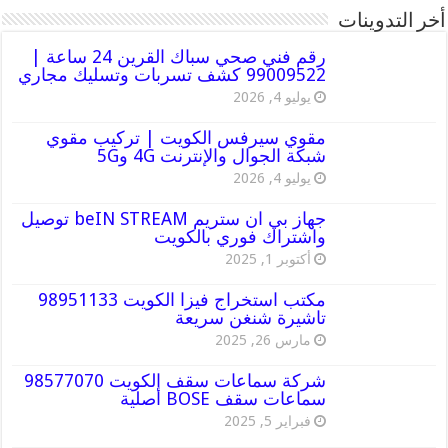
أخر التدوينات
رقم فني صحي سباك القرين 24 ساعة |
99009522 كشف تسربات وتسليك مجاري
يوليو 4, 2026
مقوي سيرفس الكويت | تركيب مقوي
شبكة الجوال والإنترنت 4G و5G
يوليو 4, 2026
جهاز بي ان ستريم beIN STREAM توصيل
واشتراك فوري بالكويت
أكتوبر 1, 2025
مكتب استخراج فيزا الكويت 98951133
تاشيرة شنغن سريعة
مارس 26, 2025
شركة سماعات سقف الكويت 98577070
سماعات سقف BOSE أصلية
فبراير 5, 2025