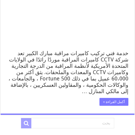
الكبير
52227353
فني
تركيب
كاميرات
مراقبة
مبارك
الكبير
مغلقة
خدمة فني تركيب كاميرات مراقبة مبارك الكبير تعد
شركة CCTV كاميرات المراقبة موردًا رائدًا في الولايات
المتحدة الأمريكية لأنظمة المراقبة من الدرجة التجارية
وكاميرات CCTV والمعدات والملحقات. يثق أكثر من
60،000 عميل بما في ذلك Fortune 500 ، والجامعات ،
والوكالات الحكومية ، والمقاولين العسكريين ، بالإضافة
إلى مالكي المنازل …
أكمل القراءة »