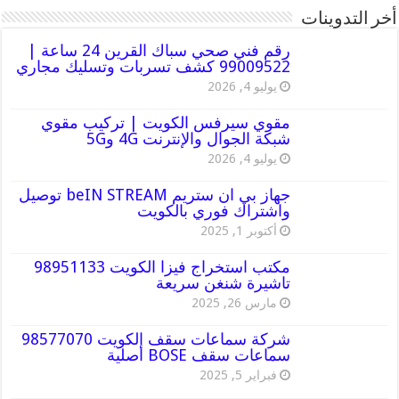
أخر التدوينات
رقم فني صحي سباك القرين 24 ساعة |
99009522 كشف تسربات وتسليك مجاري
يوليو 4, 2026
مقوي سيرفس الكويت | تركيب مقوي
شبكة الجوال والإنترنت 4G و5G
يوليو 4, 2026
جهاز بي ان ستريم beIN STREAM توصيل
واشتراك فوري بالكويت
أكتوبر 1, 2025
مكتب استخراج فيزا الكويت 98951133
تاشيرة شنغن سريعة
مارس 26, 2025
شركة سماعات سقف الكويت 98577070
سماعات سقف BOSE أصلية
فبراير 5, 2025