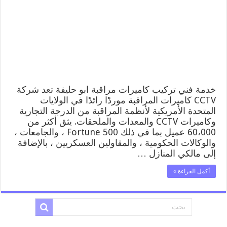
حليفة
52227353
فني
تركيب
كاميرات
مراقبة
ابو
حليفة
مغلقة
خدمة فني تركيب كاميرات مراقبة ابو حليفة تعد شركة
CCTV كاميرات المراقبة موردًا رائدًا في الولايات
المتحدة الأمريكية لأنظمة المراقبة من الدرجة التجارية
وكاميرات CCTV والمعدات والملحقات. يثق أكثر من
60،000 عميل بما في ذلك Fortune 500 ، والجامعات ،
والوكالات الحكومية ، والمقاولين العسكريين ، بالإضافة
إلى مالكي المنازل …
أكمل القراءة »