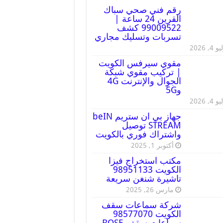
رقم فني صحي سباك
القرين 24 ساعة |
99009522 كشف
تسربات وتسليك مجاري
 4, 2026
مقوي سيرفس الكويت
| تركيب مقوي شبكة
الجوال والإنترنت 4G
و5G
 4, 2026
جهاز بي ان ستريم beIN
STREAM توصيل
واشتراك فوري بالكويت
أكتوبر 1, 2025
مكتب استخراج فيزا
الكويت 98951133
تاشيرة شنغن سريعة
مارس 26, 2025
شركة سماعات سقف
الكويت 98577070
سماعات سقف BOSE