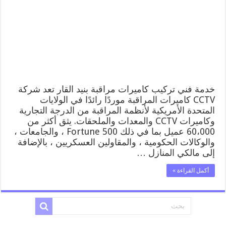
القار
52227353
فني
تركيب
كاميرات
مراقبة
بنيد
القار
مغلقة
خدمة فني تركيب كاميرات مراقبة بنيد القار تعد شركة
CCTV كاميرات المراقبة موردًا رائدًا في الولايات
المتحدة الأمريكية لأنظمة المراقبة من الدرجة التجارية
وكاميرات CCTV والمعدات والملحقات. يثق أكثر من
60،000 عميل بما في ذلك Fortune 500 ، والجامعات ،
والوكالات الحكومية ، والمقاولين العسكريين ، بالإضافة
إلى مالكي المنازل …
أكمل القراءة »