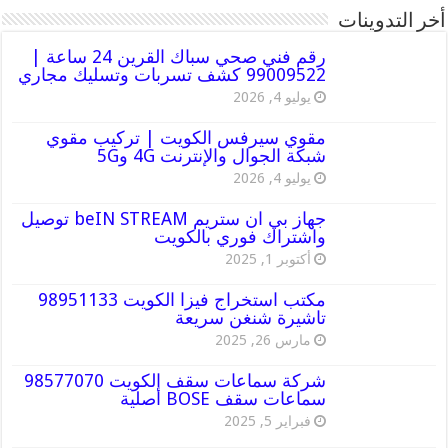
أخر التدوينات
رقم فني صحي سباك القرين 24 ساعة |
99009522 كشف تسربات وتسليك مجاري
يوليو 4, 2026
مقوي سيرفس الكويت | تركيب مقوي
شبكة الجوال والإنترنت 4G و5G
يوليو 4, 2026
جهاز بي ان ستريم beIN STREAM توصيل
واشتراك فوري بالكويت
أكتوبر 1, 2025
مكتب استخراج فيزا الكويت 98951133
تاشيرة شنغن سريعة
مارس 26, 2025
شركة سماعات سقف الكويت 98577070
سماعات سقف BOSE أصلية
فبراير 5, 2025