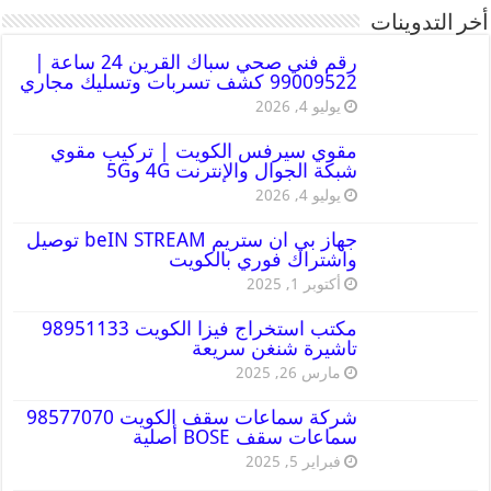
أخر التدوينات
رقم فني صحي سباك القرين 24 ساعة |
99009522 كشف تسربات وتسليك مجاري
يوليو 4, 2026
مقوي سيرفس الكويت | تركيب مقوي
شبكة الجوال والإنترنت 4G و5G
يوليو 4, 2026
جهاز بي ان ستريم beIN STREAM توصيل
واشتراك فوري بالكويت
أكتوبر 1, 2025
مكتب استخراج فيزا الكويت 98951133
تاشيرة شنغن سريعة
مارس 26, 2025
شركة سماعات سقف الكويت 98577070
سماعات سقف BOSE أصلية
فبراير 5, 2025