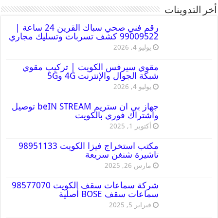
أخر التدوينات
رقم فني صحي سباك القرين 24 ساعة |
99009522 كشف تسربات وتسليك مجاري
يوليو 4, 2026
مقوي سيرفس الكويت | تركيب مقوي
شبكة الجوال والإنترنت 4G و5G
يوليو 4, 2026
جهاز بي ان ستريم beIN STREAM توصيل
واشتراك فوري بالكويت
أكتوبر 1, 2025
مكتب استخراج فيزا الكويت 98951133
تاشيرة شنغن سريعة
مارس 26, 2025
شركة سماعات سقف الكويت 98577070
سماعات سقف BOSE أصلية
فبراير 5, 2025