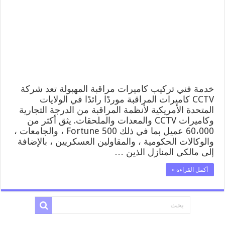
52227353
فني
تركيب
كاميرات
مراقبة
المهبولة
مغلقة
خدمة فني تركيب كاميرات مراقبة المهبولة تعد شركة
CCTV كاميرات المراقبة موردًا رائدًا في الولايات
المتحدة الأمريكية لأنظمة المراقبة من الدرجة التجارية
وكاميرات CCTV والمعدات والملحقات. يثق أكثر من
60،000 عميل بما في ذلك Fortune 500 ، والجامعات ،
والوكالات الحكومية ، والمقاولين العسكريين ، بالإضافة
إلى مالكي المنازل الذين …
أكمل القراءة »