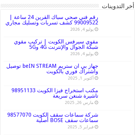
أخر التدوينات
رقم فني صحي سباك القرين 24 ساعة |
99009522 كشف تسربات وتسليك مجاري
يوليو 4, 2026
مقوي سيرفس الكويت | تركيب مقوي
شبكة الجوال والإنترنت 4G و5G
يوليو 4, 2026
جهاز بي ان ستريم beIN STREAM توصيل
واشتراك فوري بالكويت
أكتوبر 1, 2025
مكتب استخراج فيزا الكويت 98951133
تاشيرة شنغن سريعة
مارس 26, 2025
شركة سماعات سقف الكويت 98577070
سماعات سقف BOSE أصلية
فبراير 5, 2025