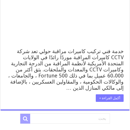
52227353
فني
تركيب
كاميرات
مراقبة
حولي
مغلقة
خدمة فني تركيب كاميرات مراقبة حولي تعد شركة
CCTV كاميرات المراقبة موردًا رائدًا في الولايات
المتحدة الأمريكية لأنظمة المراقبة من الدرجة التجارية
وكاميرات CCTV والمعدات والملحقات. يثق أكثر من
60،000 عميل بما في ذلك Fortune 500 ، والجامعات ،
والوكالات الحكومية ، والمقاولين العسكريين ، بالإضافة
إلى مالكي المنازل الذين …
أكمل القراءة »