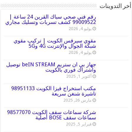
أخر التدوينات
رقم فني صحي سباك القرين 24 ساعة |
99009522 كشف تسربات وتسليك مجاري
يوليو 4, 2026
مقوي سيرفس الكويت | تركيب مقوي
شبكة الجوال والإنترنت 4G و5G
يوليو 4, 2026
جهاز بي ان ستريم beIN STREAM توصيل
واشتراك فوري بالكويت
أكتوبر 1, 2025
مكتب استخراج فيزا الكويت 98951133
تاشيرة شنغن سريعة
مارس 26, 2025
شركة سماعات سقف الكويت 98577070
سماعات سقف BOSE أصلية
فبراير 5, 2025