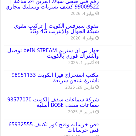
رقم فني صحي سباك القرين 24 ساعة |
99009522 كشف تسربات وتسليك مجاري
يوليو 4, 2026
مقوي سيرفس الكويت | تركيب مقوي
شبكة الجوال والإنترنت 4G و5G
يوليو 4, 2026
جهاز بي ان ستريم beIN STREAM توصيل
واشتراك فوري بالكويت
أكتوبر 1, 2025
مكتب استخراج فيزا الكويت 98951133
تاشيرة شنغن سريعة
مارس 26, 2025
شركة سماعات سقف الكويت 98577070
سماعات سقف BOSE أصلية
فبراير 5, 2025
قص خرسانه وفتح كور تكييف 65932555
قص خرسانات