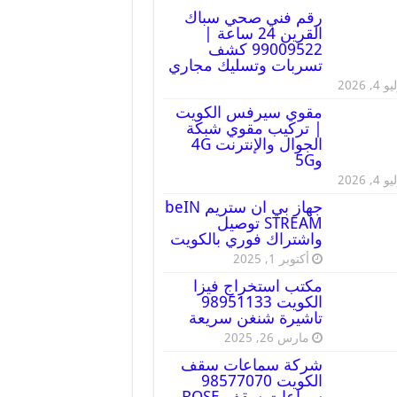
رقم فني صحي سباك
القرين 24 ساعة |
99009522 كشف
تسربات وتسليك مجاري
 4, 2026
مقوي سيرفس الكويت
| تركيب مقوي شبكة
الجوال والإنترنت 4G
و5G
 4, 2026
جهاز بي ان ستريم beIN
STREAM توصيل
واشتراك فوري بالكويت
أكتوبر 1, 2025
مكتب استخراج فيزا
الكويت 98951133
تاشيرة شنغن سريعة
مارس 26, 2025
شركة سماعات سقف
الكويت 98577070
سماعات سقف BOSE