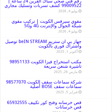
رقم فني صحي سباك القرين 24 ساعة |
99009522 كشف تسربات وتسليك مجاري
يوليو 4, 2026
مقوي سيرفس الكويت | تركيب مقوي
شبكة الجوال والإنترنت 4G و5G
يوليو 4, 2026
جهاز بي ان ستريم beIN STREAM توصيل
واشتراك فوري بالكويت
أكتوبر 1, 2025
مكتب استخراج فيزا الكويت 98951133
تاشيرة شنغن سريعة
مارس 26, 2025
شركة سماعات سقف الكويت 98577070
سماعات سقف BOSE أصلية
فبراير 5, 2025
قص خرسانه وفتح كور تكييف 65932555
قص خرسانات