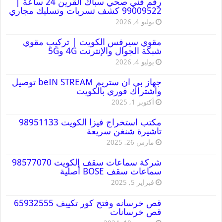
رقم فني صحي سباك القرين 24 ساعة |
99009522 كشف تسربات وتسليك مجاري
يوليو 4, 2026
مقوي سيرفس الكويت | تركيب مقوي
شبكة الجوال والإنترنت 4G و5G
يوليو 4, 2026
جهاز بي ان ستريم beIN STREAM توصيل
واشتراك فوري بالكويت
أكتوبر 1, 2025
مكتب استخراج فيزا الكويت 98951133
تاشيرة شنغن سريعة
مارس 26, 2025
شركة سماعات سقف الكويت 98577070
سماعات سقف BOSE أصلية
فبراير 5, 2025
قص خرسانه وفتح كور تكييف 65932555
قص خرسانات