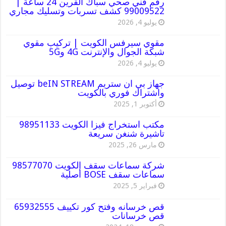
رقم فني صحي سباك القرين 24 ساعة |
99009522 كشف تسربات وتسليك مجاري
يوليو 4, 2026
مقوي سيرفس الكويت | تركيب مقوي
شبكة الجوال والإنترنت 4G و5G
يوليو 4, 2026
جهاز بي ان ستريم beIN STREAM توصيل
واشتراك فوري بالكويت
أكتوبر 1, 2025
مكتب استخراج فيزا الكويت 98951133
تاشيرة شنغن سريعة
مارس 26, 2025
شركة سماعات سقف الكويت 98577070
سماعات سقف BOSE أصلية
فبراير 5, 2025
قص خرسانه وفتح كور تكييف 65932555
قص خرسانات