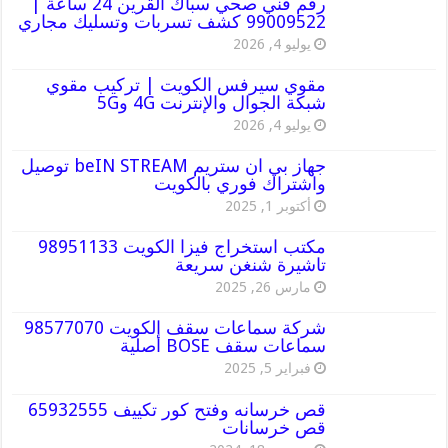
رقم فني صحي سباك القرين 24 ساعة |
99009522 كشف تسربات وتسليك مجاري
يوليو 4, 2026
مقوي سيرفس الكويت | تركيب مقوي
شبكة الجوال والإنترنت 4G و5G
يوليو 4, 2026
جهاز بي ان ستريم beIN STREAM توصيل
واشتراك فوري بالكويت
أكتوبر 1, 2025
مكتب استخراج فيزا الكويت 98951133
تاشيرة شنغن سريعة
مارس 26, 2025
شركة سماعات سقف الكويت 98577070
سماعات سقف BOSE أصلية
فبراير 5, 2025
قص خرسانه وفتح كور تكييف 65932555
قص خرسانات