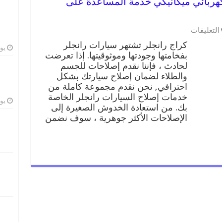
 99009551 ورشة كهربائي ميكانيكي خدمة المساعدة على
على
التعليقات
كراج
كراج رانجلر تشتهر سيارات رانجلر
رانجلر
يوليو
بفخامتها وجودتها وموثوقيتها. إذا تعرضت
99009551
لحادث ، فإننا نقدم إصلاحات للجسم
ورشة
كهربائي
والطلاء لضمان إصلاح سيارتك بشكل
ميكانيكي
احترافي, نحن نقدم مجموعة كاملة من
خدمة
خدمات إصلاح السيارات رانجلر الخاصة
المساعدة
يوليو
بك. من استعادة الخدوش الصغيرة إلى
على
الإصلاحات الأكثر جوهرية ، سوف نضمن
الطريق
مغلقة