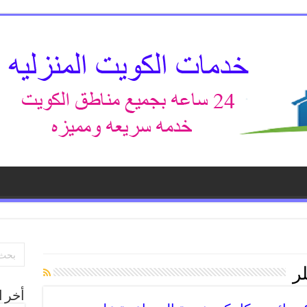
ر
أخر ا