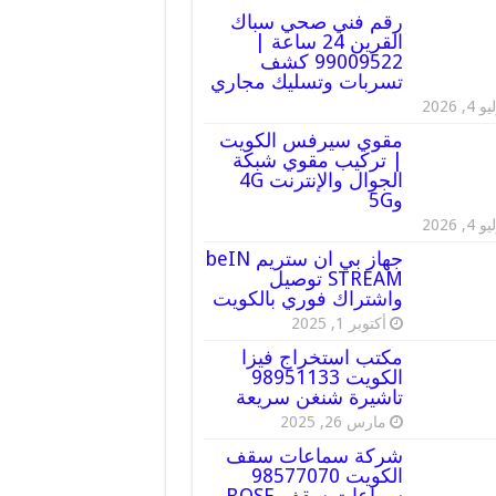
رقم فني صحي سباك
القرين 24 ساعة |
99009522 كشف
تسربات وتسليك مجاري
 4, 2026
مقوي سيرفس الكويت
| تركيب مقوي شبكة
الجوال والإنترنت 4G
و5G
 4, 2026
جهاز بي ان ستريم beIN
STREAM توصيل
واشتراك فوري بالكويت
أكتوبر 1, 2025
مكتب استخراج فيزا
الكويت 98951133
تاشيرة شنغن سريعة
مارس 26, 2025
شركة سماعات سقف
الكويت 98577070
سماعات سقف BOSE