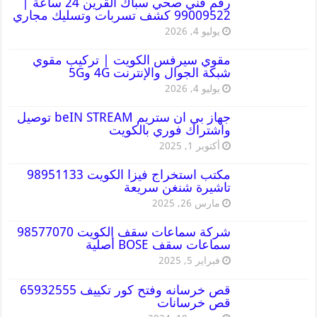
رقم فني صحي سباك القرين 24 ساعة |
99009522 كشف تسربات وتسليك مجاري
يوليو 4, 2026
مقوي سيرفس الكويت | تركيب مقوي
شبكة الجوال والإنترنت 4G و5G
يوليو 4, 2026
جهاز بي ان ستريم beIN STREAM توصيل
واشتراك فوري بالكويت
أكتوبر 1, 2025
مكتب استخراج فيزا الكويت 98951133
تاشيرة شنغن سريعة
مارس 26, 2025
شركة سماعات سقف الكويت 98577070
سماعات سقف BOSE أصلية
فبراير 5, 2025
قص خرسانه وفتح كور تكييف 65932555
قص خرسانات