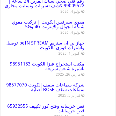
رقم فني صحي سباك القرين 24 ساعة |
99009522 كشف تسربات وتسليك مجاري
يوليو 4, 2026
مقوي سيرفس الكويت | تركيب مقوي
شبكة الجوال والإنترنت 4G و5G
يوليو 4, 2026
جهاز بي ان ستريم beIN STREAM توصيل
واشتراك فوري بالكويت
أكتوبر 1, 2025
مكتب استخراج فيزا الكويت 98951133
تاشيرة شنغن سريعة
مارس 26, 2025
شركة سماعات سقف الكويت 98577070
سماعات سقف BOSE أصلية
فبراير 5, 2025
قص خرسانه وفتح كور تكييف 65932555
قص خرسانات