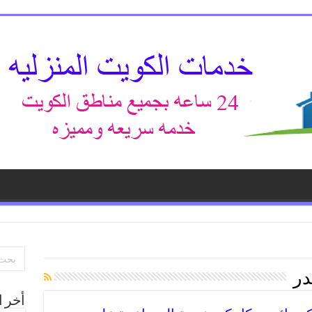
در
أخر ا