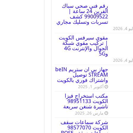
رقم فني صحي سباك
القرين 24 ساعة |
99009522 كشف
تسربات وتسليك مجاري
 4, 2026
مقوي سيرفس الكويت
| تركيب مقوي شبكة
الجوال والإنترنت 4G
و5G
 4, 2026
جهاز بي ان ستريم beIN
STREAM توصيل
واشتراك فوري بالكويت
أكتوبر 1, 2025
مكتب استخراج فيزا
الكويت 98951133
تاشيرة شنغن سريعة
مارس 26, 2025
شركة سماعات سقف
الكويت 98577070
سماعات سقف BOSE