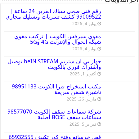
أخر التدوينات
رقم فني صحي سباك القرين 24 ساعة |
99009522 كشف تسربات وتسليك مجاري
يوليو 4, 2026
مقوي سيرفس الكويت | تركيب مقوي
شبكة الجوال والإنترنت 4G و5G
يوليو 4, 2026
جهاز بي ان ستريم beIN STREAM توصيل
واشتراك فوري بالكويت
أكتوبر 1, 2025
مكتب استخراج فيزا الكويت 98951133
تاشيرة شنغن سريعة
مارس 26, 2025
شركة سماعات سقف الكويت 98577070
سماعات سقف BOSE أصلية
فبراير 5, 2025
قص خرسانه وفتح كور تكييف 65932555